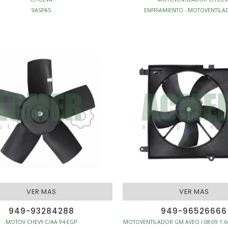
9ASPAS
ENFRIAMIENTO - MOTOVENTILA
PRINCIPAL
FRIAMIENTO - MOTOVENTILADORES
VER MAS
VER MAS
949-93284288
949-96526666
MOTOV CHEVY C/AA 94-EGP
MOTOVENTILADOR GM AVEO I 08-09 1.6