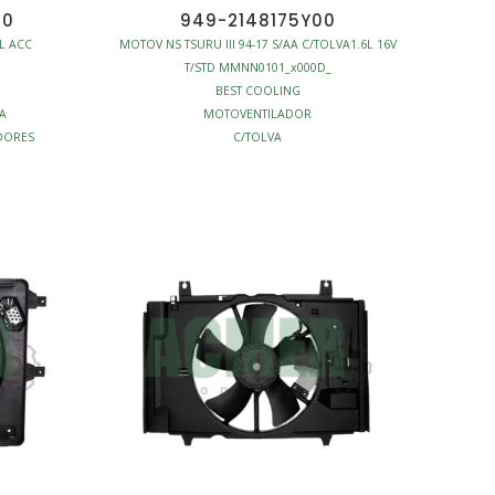
00
949-2148175Y00
2L ACC
MOTOV NS TSURU III 94-17 S/AA C/TOLVA1.6L 16V
T/STD MMNN0101_x000D_
BEST COOLING
A
MOTOVENTILADOR
DORES
C/TOLVA
4ASPAS
PRINCIPAL
ENFRIAMIENTO - MOTOVENTILADORES