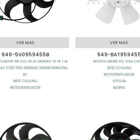
VER MAS
VER MAS
949-5U0959455B
949-BAT95945
LADOR VW GOL 09-20 SAVEIRO 10-19 1.6L
MOTOV CARIBE ATL S/AA C/A
/AC T/STD TIPO SIEMENS 392MM PRINCIPAL
BEST COOLING
BC
MOTOVENTILADOR
BEST COOLING
S/TOLVA
MOTOVENTILADOR
6ASPAS
S/TOLVA
ENFRIAMIENTO - MOTOVENTILA
7ASPAS
PRINCIPAL
FRIAMIENTO - MOTOVENTILADORES