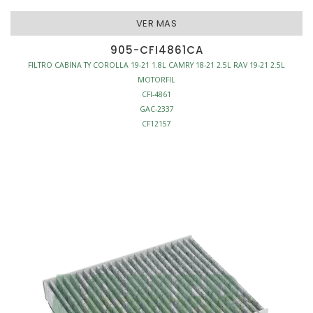
VER MAS
905-CFI4861CA
FILTRO CABINA TY COROLLA 19-21 1.8L CAMRY 18-21 2.5L RAV 19-21 2.5L
MOTORFIL
CFI-4861
GAC-2337
CF12157
CU22032
C21471C
FILTRO CABINA
ANTI-POLEN
L214-W186-H30
S/MARCO
AFINACION - FILTROS CABINA