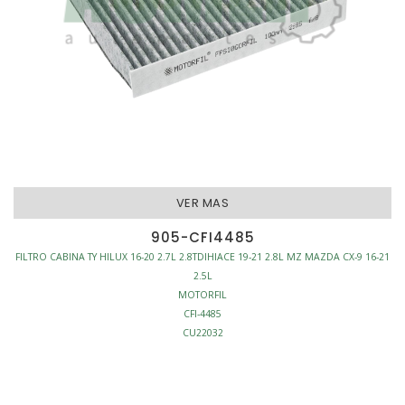
VER MAS
905-CFI4485
FILTRO CABINA TY HILUX 16-20 2.7L 2.8TDIHIACE 19-21 2.8L MZ MAZDA CX-9 16-21
2.5L
MOTORFIL
CFI-4485
CU22032
FILTRO CABINA
ANTI-POLEN
L216-W186-H30