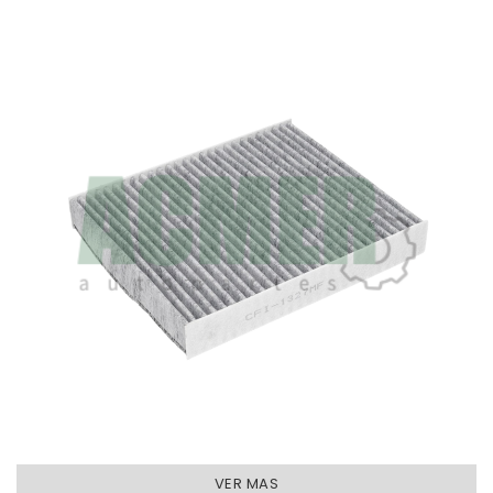
FILTRO CABINA
ANTI-POLEN
L200-W185-H20
MARCO GOMA
AFINACION - FILTROS CABINA
VER MAS