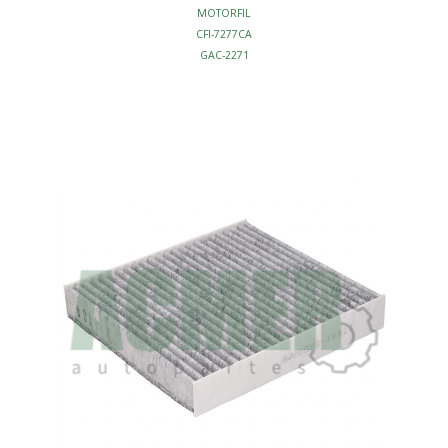
MOTORFIL
CFI-7277CA
GAC-2271
CF12237
WP2026
C31371
FILTRO CABINA
CARBON ACTIVO
L225-W210-H20
S/MARCO
AFINACION - FILTROS CABINA