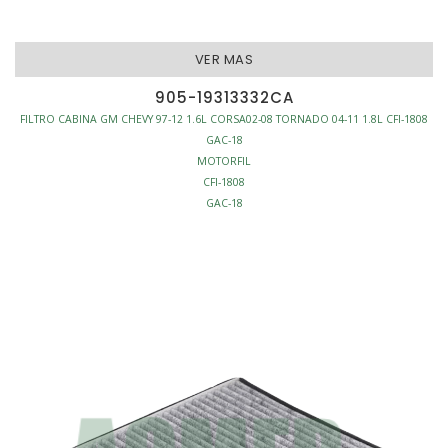
VER MAS
905-19313332CA
FILTRO CABINA GM CHEVY 97-12 1.6L CORSA02-08 TORNADO 04-11 1.8L CFI-1808
GAC-18
MOTORFIL
CFI-1808
GAC-18
CF11669
CU3337
C25838
FILTRO CABINA
ANTI-POLEN
L330-W165-H30
S/MARCO
AFINACION - FILTROS CABINA