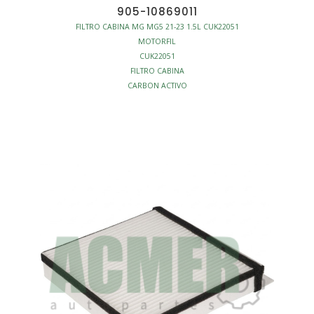
905-10869011
FILTRO CABINA MG MG5 21-23 1.5L CUK22051
MOTORFIL
CUK22051
FILTRO CABINA
CARBON ACTIVO
L215-W202.5-H30
S/MARCO
AFINACION - FILTROS CABINA