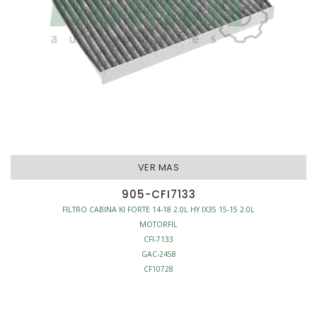
VER MAS
905-CFI7133
FILTRO CABINA KI FORTE 14-18 2.0L HY IX35 15-15 2.0L
MOTORFIL
CFI-7133
GAC-2458
CF10728
C35660
FILTRO CABINA
ANTI-POLEN