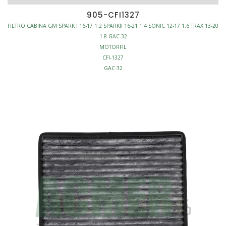
905-CFI1327
FILTRO CABINA GM SPARK I 16-17 1.2 SPARKII 16-21 1.4 SONIC 12-17 1.6 TRAX 13-20
1.8 GAC-32
MOTORFIL
CFI-1327
GAC-32
CF10775
CU2442
C36154
FILTRO CABINA
ANTI-POLEN
L240-W205-H36
S/MARCO
AFINACION - FILTROS CABINA