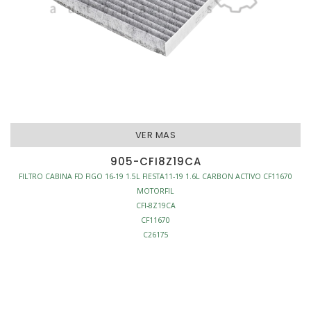
VER MAS
905-CFI8Z19CA
FILTRO CABINA FD FIGO 16-19 1.5L FIESTA11-19 1.6L CARBON ACTIVO CF11670
MOTORFIL
CFI-8Z19CA
CF11670
C26175
C26175
FILTRO CABINA
CARBON ACTIVO
L240-W192-H26
S/MARCO