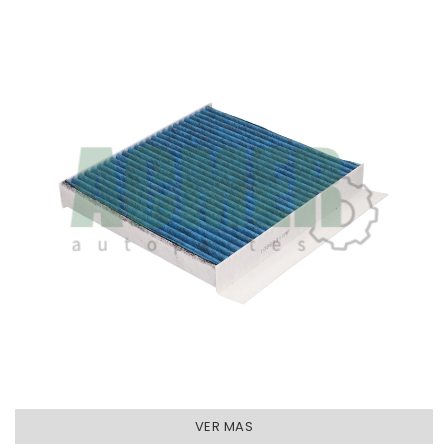
L240-W196-H20
S/MARCO
AFINACION - FILTROS CABINA
VER MAS