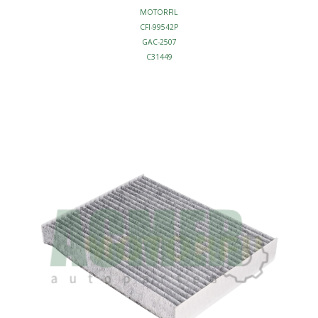
MOTORFIL
CFI-99542P
GAC-2507
C31449
FILTRO CABINA
ANTI-POLEN
AFINACION - FILTROS CABINA