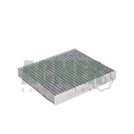
C28183
FILTRO CABINA
ANTI-POLEN
L258-W148-H26
MARCO PLASTICO
AFINACION - FILTROS CABINA