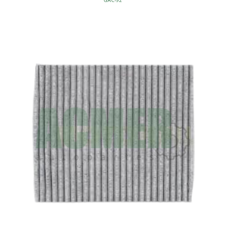
CF10134
MC1008
C35519
FILTRO CABINA
CARBON ACTIVO
L234-W225-H31
S/MARCO
AFINACION - FILTROS CABINA