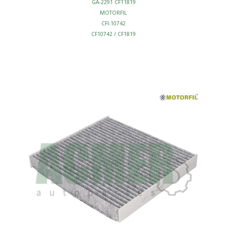
GA-2291 CF11819
MOTORFIL
CFI-10742
CF10742 / CF1819
C25836
FILTRO CABINA
CARBON ACTIVO
L255-W227-H20
S/MARCO
AFINACION - FILTROS CABINA