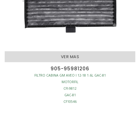
VER MAS
905-95981206
FILTRO CABINA GM AVEO I 12-18 1.6L GAC-81
MOTORFIL
CFI-9812
GAC-81
CF10546
FILTRO CABINA
ANTI-POLEN
L200-W205-H19
MARCO PLASTICO
AFINACION - FILTROS CABINA