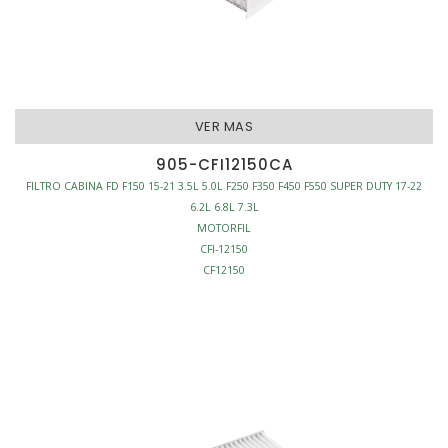
VER MAS
905-CFI12150CA
FILTRO CABINA FD F150 15-21 3.5L 5.0L F250 F350 F450 F550 SUPER DUTY 17-22
6.2L 6.8L 7.3L
MOTORFIL
CFI-12150
CF12150
C38214
FILTRO CABINA
CARBON ACTIVO
L205-W260-H40
S/MARCO
AFINACION - FILTROS CABINA