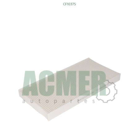
CF10375
CU2440
C45621
FILTRO CABINA
ANTI-POLEN
L235-W210-H36
S/MARCO
AFINACION - FILTROS CABINA