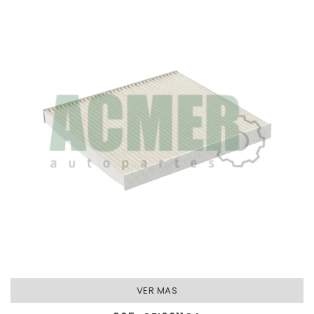
S/MARCO
AFINACION - FILTROS CABINA
VER MAS