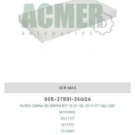
VER MAS
905-27891-3SG0A
FILTRO CABINA NS SENTRA B17 13-19 1.8L CFI-11177 GAC-2287
MOTORFIL
CFI-11177
CF11177
CU15001