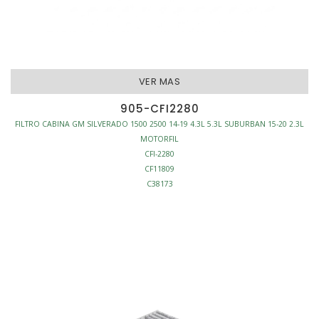
VER MAS
905-CFI2280
FILTRO CABINA GM SILVERADO 1500 2500 14-19 4.3L 5.3L SUBURBAN 15-20 2.3L
MOTORFIL
CFI-2280
CF11809
C38173
FILTRO CABINA
ANTI-POLEN
L229-W250-H30
S/MARCO
AFINACION - FILTROS CABINA