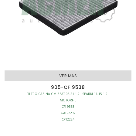
VER MAS
905-CFI9538
FILTRO CABINA GM BEAT 08-21 1.2L SPARKI 11-15 1.2L
MOTORFIL
CFI-9538
GAC-2292
CF12224
CU20010
C36154