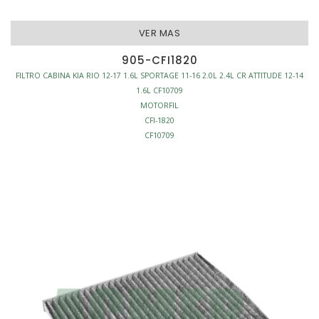
VER MAS
905-CFI1820
FILTRO CABINA KIA RIO 12-17 1.6L SPORTAGE 11-16 2.0L 2.4L CR ATTITUDE 12-14
1.6L CF10709
MOTORFIL
CFI-1820
CF10709
C35865
FILTRO CABINA
ANTI-POLEN
L224-W202-H17
S/MARCO
AFINACION - FILTROS CABINA