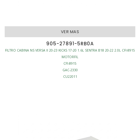
VER MAS
905-27891-5RB0A
FILTRO CABINA NS VERSA II 20-23 KICKS 17-20 1.6L SENTRA B18 20-22 2.0L CFI-8915
MOTORFIL
CFI-8915
GAC-2330
CU22011
C21496C
FILTRO CABINA
ANTI-POLEN
L216-W200-H35
S/MARCO
AFINACION - FILTROS CABINA