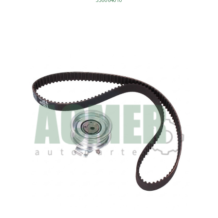
TB1095K1
KIT DISTRIBUCION BANDA
BANDA
SET/3PZ
BANDA 132D
MOTOR - KITS DISTRIBUCION