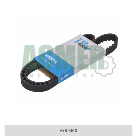
SET/2PZ
BANDA-138D
C/BOMBA AGUA
MOTOR - KITS DISTRIBUCION
VER MAS