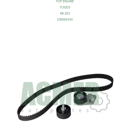
TOP ENGINE
TCK203
KR-203
530000410
TB203K1
KIT DISTRIBUCION BANDA
BANDA
SET/2PZ
BANDA 111D
MOTOR - KITS DISTRIBUCION