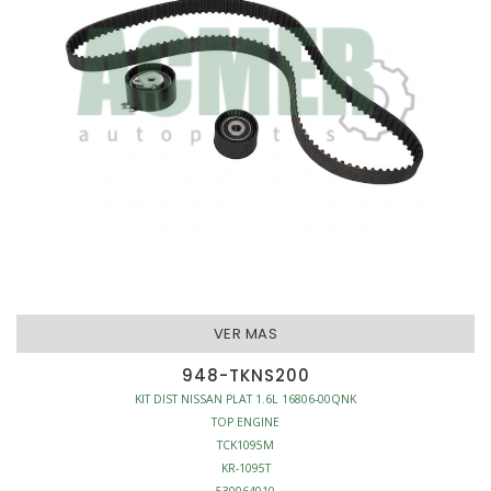
VER MAS
948-TKNS200
KIT DIST NISSAN PLAT 1.6L 16806-00QNK
TOP ENGINE
TCK1095M
KR-1095T
530064010