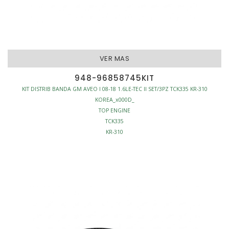
VER MAS
948-96858745KIT
KIT DISTRIB BANDA GM AVEO I 08-18 1.6LE-TEC II SET/3PZ TCK335 KR-310
KOREA_x000D_
TOP ENGINE
TCK335
KR-310
530033210
TB335K1
KIT DISTRIBUCION BANDA
BANDA
SET/3PZ
BANDA 127D
MOTOR - KITS DISTRIBUCION