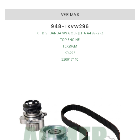
VER MAS
948-TKVW296
KIT DIST BANDA VW GOLF JETTA A4 99- 2PZ
TOP ENGINE
TCK296M
KR-296
530017110
TB296K1
KIT DISTRIBUCION BANDA
BANDA
SET/2PZ
BANDA-138D
MOTOR - KITS DISTRIBUCION