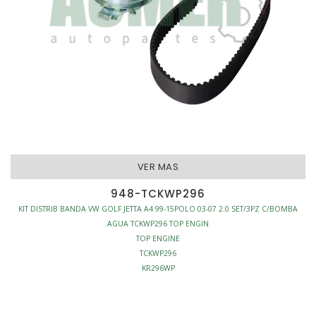
VER MAS
948-TCKWP296
KIT DISTRIB BANDA VW GOLF JETTA A4 99-15POLO 03-07 2.0 SET/3PZ C/BOMBA
AGUA TCKWP296 TOP ENGIN
TOP ENGINE
TCKWP296
KR296WP
530017130
KIT DISTRIBUCION BANDA
BANDA