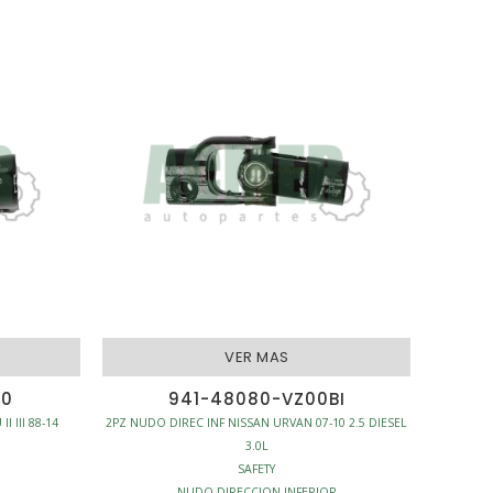
VER MAS
00
941-48080-VZ00BI
 III 88-14
2PZ NUDO DIREC INF NISSAN URVAN 07-10 2.5 DIESEL
3.0L
SAFETY
NUDO DIRECCION INFERIOR