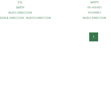
3.0L
SAFETY
SAFETY
191-419-951
NUDO DIRECCION
191419951
SION & DIRECCION - NUDOS DIRECCION
NUDO DIRECCION
SUSPENSION & DIRECCION - NUDOS
1