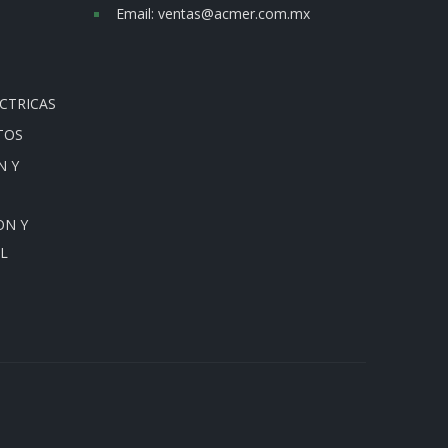
Email:
ventas@acmer.com.mx
CTRICAS
TOS
N Y
ON Y
L