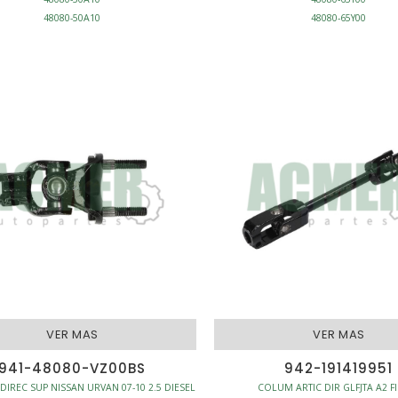
48080-50A10
48080-65Y00
NUDO DIRECCION
NUDO DIRECCION
D/STANDARD
D/HIDRAULICA
SION & DIRECCION - NUDOS DIRECCION
SUSPENSION & DIRECCION - NUDOS
VER MAS
VER MAS
941-48080-VZ00BS
942-191419951
DIREC SUP NISSAN URVAN 07-10 2.5 DIESEL
COLUM ARTIC DIR GLFJTA A2 F