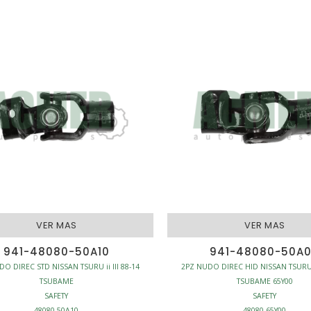
VER MAS
VER MAS
941-48080-50A10
941-48080-50A
O DIREC STD NISSAN TSURU ii III 88-14
2PZ NUDO DIREC HID NISSAN TSURU II
TSUBAME
TSUBAME 65Y00
SAFETY
SAFETY
48080-50A10
48080-65Y00