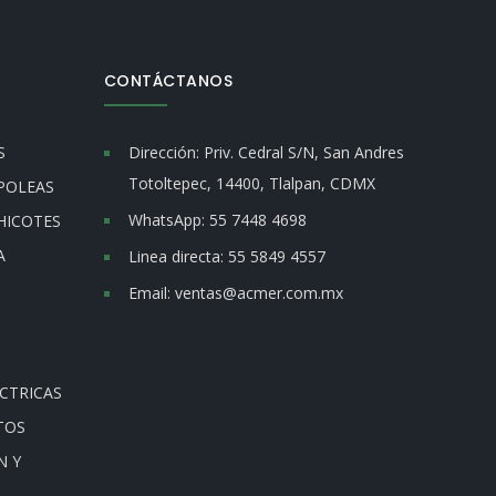
CONTÁCTANOS
S
Dirección:
Priv. Cedral S/N, San Andres
Totoltepec, 14400, Tlalpan, CDMX
POLEAS
WhatsApp:
55 7448 4698
HICOTES
A
Linea directa:
55 5849 4557
Email:
ventas@acmer.com.mx
CTRICAS
TOS
N Y