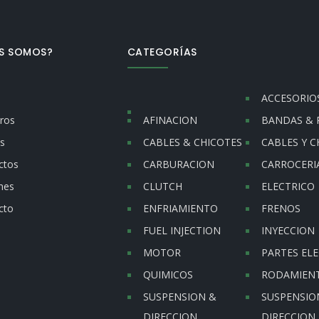
ES SOMOS?
CATEGORÍAS
ACCESORIO
ros
AFINACION
BANDAS & 
s
CABLES & CHICOTES
CABLES Y C
ctos
CARBURACION
CARROCERI
nes
CLUTCH
ELECTRICO
cto
ENFRIAMIENTO
FRENOS
FUEL INJECTION
INYECCION
MOTOR
PARTES ELE
QUIMICOS
RODAMIEN
SUSPENSION &
SUSPENSIO
DIRECCION
DIRECCION