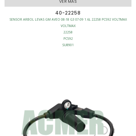
VER MAS
40-22258
SENSOR ARBOL LEVAS GM AVEO 08-18 G3 07-09 1.6L 22258 PC592 VOLTMAX
VOLTMAX
22258
PC592
SU8901
147-500
SENSOR ARBOL LEVAS
3 TERMINALES
INYECCION - SENSORES ARBOL LEVAS