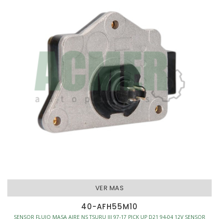
VER MAS
40-AFH55M10
SENSOR FLUJO MASA AIRE NS TSURU III 97-17 PICK UP D21 94-04 12V SENSOR