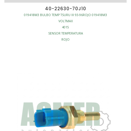
40-22630-70J10
019418M3 BULBO TEMP TSURU III 93-96ROJO 019418M3
VOLTMAX
4015
SENSOR TEMPERATURA
ROJO
INYECCION - SENSORES TEMPERATURA MOTOR