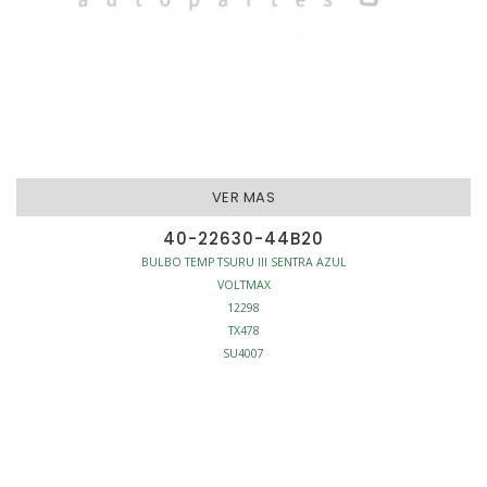
VER MAS
40-22630-44B20
BULBO TEMP TSURU III SENTRA AZUL
VOLTMAX
12298
TX478
SU4007
SENSOR TEMPERATURA
INYECCION - SENSORES TEMPERATURA MOTOR