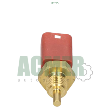
KS295
SU7141
144-100
SENSOR DETONACION
3 TERMINALES
INYECCION - SENSORES DETONACION