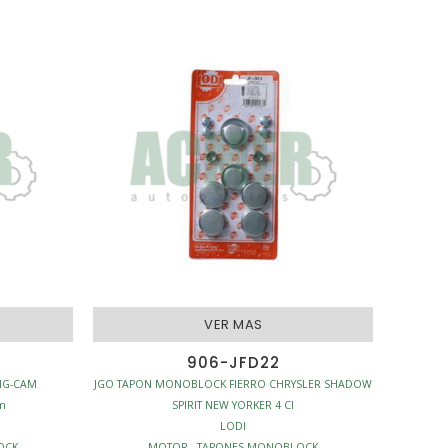
VER MAS
906-JFD22
IG-CAM
JGO TAPON MONOBLOCK FIERRO CHRYSLER SHADOW
m
SPIRIT NEW YORKER 4 CI
LODI
OCK
MOTOR - TAPONES MONOBLOCK