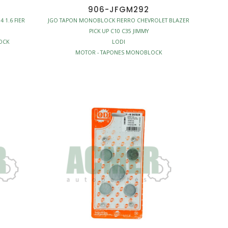
906-JFGM292
 1.6 FIER
JGO TAPON MONOBLOCK FIERRO CHEVROLET BLAZER
PICK UP C10 C35 JIMMY
OCK
LODI
MOTOR - TAPONES MONOBLOCK