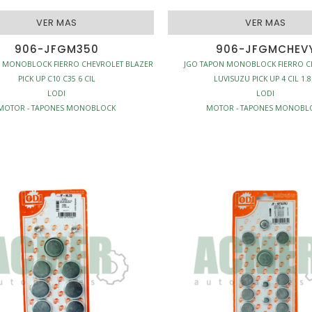
VER MAS
VER MAS
906-JFGM350
906-JFGMCHEV
N MONOBLOCK FIERRO CHEVROLET BLAZER
JGO TAPON MONOBLOCK FIERRO C
PICK UP C10 C35 6 CIL
LUVISUZU PICK UP 4 CIL 1.8
LODI
LODI
MOTOR - TAPONES MONOBLOCK
MOTOR - TAPONES MONOBL