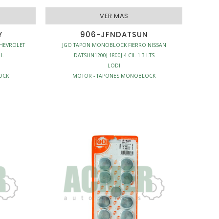
VER MAS
Y
906-JFNDATSUN
HEVROLET
JGO TAPON MONOBLOCK FIERRO NISSAN
 L
DATSUN1200J 1800J 4 CIL 1.3 LTS
LODI
OCK
MOTOR - TAPONES MONOBLOCK