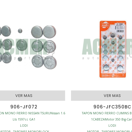
VER MAS
VER MAS
906-JF072
906-JFC350BC
PON MONO FIERRO NISSAN TSURUNissan 1.6
TAPON MONO FIERRO CUMINS B
Lts 1597cc GA1
1CABEZAMotor 350 Big-Ca
LODI
LODI
MOTOR - TAPONES MONOBLOCK
MOTOR - TAPONES MONOBL