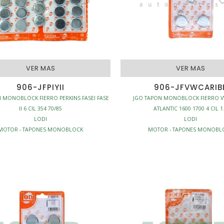
VER MAS
VER MAS
906-JFPIYII
906-JFVWCARIB
 MONOBLOCK FIERRO PERKINS FASEI FASE
JGO TAPON MONOBLOCK FIERRO V
II 6 CIL 354 70/85
ATLANTIC 1600 1700 4 CIL 1
LODI
LODI
MOTOR - TAPONES MONOBLOCK
MOTOR - TAPONES MONOBL