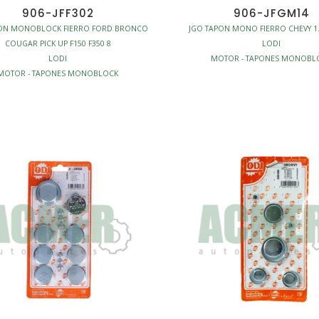
906-JFF302
906-JFGM14
PON MONOBLOCK FIERRO FORD BRONCO
JGO TAPON MONO FIERRO CHEVY 1.4
COUGAR PICK UP F150 F350 8
LODI
LODI
MOTOR - TAPONES MONOBL
MOTOR - TAPONES MONOBLOCK