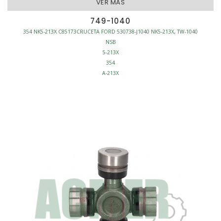
VER MAS
749-1040
354 NK5-213X C85173CRUCETA FORD 530738-J1040 NK5-213X, TW-1040
NSB
5-213X
354
A-213X
CRUCETA CARDAN TRASERA
SEGURO EXTERNO
C/GRASERA
C/SEGUROS
TRACCION - CRUCETAS CARDAN