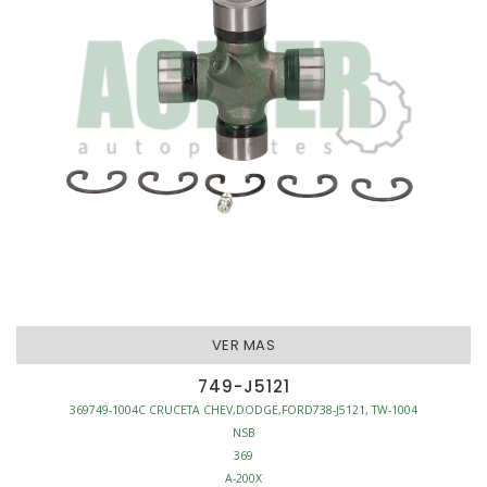
VER MAS
749-J5121
369749-1004C CRUCETA CHEV,DODGE,FORD738-J5121, TW-1004
NSB
369
A-200X